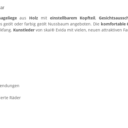
bar
sageliege
aus
Holz
mit
einstellbarem Kopfteil
,
Gesichtsaussc
los geölt oder farbig geölt Nussbaum angeboten. Die
komfortable 
ckfang.
Kunstleder
von skai® Evida mit vielen, neuen attraktiven Fa
nwendungen
ierte Räder