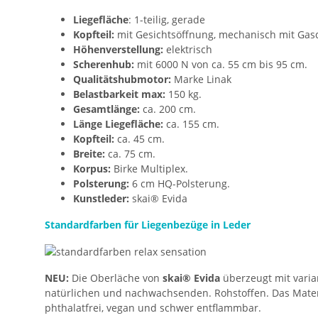
Liegefläche
: 1-teilig, gerade
Kopfteil:
mit Gesichtsöffnung, mechanisch mit Gasdr
Höhenverstellung:
elektrisch
Scherenhub:
mit 6000 N von ca. 55 cm bis 95 cm.
Qualitätshubmotor:
Marke Linak
Belastbarkeit max:
150 kg.
Gesamtlänge:
ca. 200 cm.
Länge Liegefläche:
ca. 155 cm.
Kopfteil:
ca. 45 cm.
Breite:
ca. 75 cm.
Korpus:
Birke Multiplex.
Polsterung:
6 cm HQ-Polsterung.
Kunstleder:
skai® Evida
Standardfarben für Liegenbezüge in Leder
NEU:
Die Oberläche von
skai® Evida
überzeugt mit vari
natürlichen und nachwachsenden. Rohstoffen. Das Mater
phthalatfrei, vegan und schwer entflammbar.