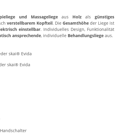
rapieliege und Massageliege
aus
Holz
als
günstiges
sch
verstellbarem Kopfteil
. Die
Gesamthöhe
der Liege ist
lektrisch einstellbar
. Individuelles Design, Funktionalität
ptisch ansprechende
, individuelle
Behandlungsliege
aus.
eder skai® Evida
der skai® Evida
r
r
r Handschalter