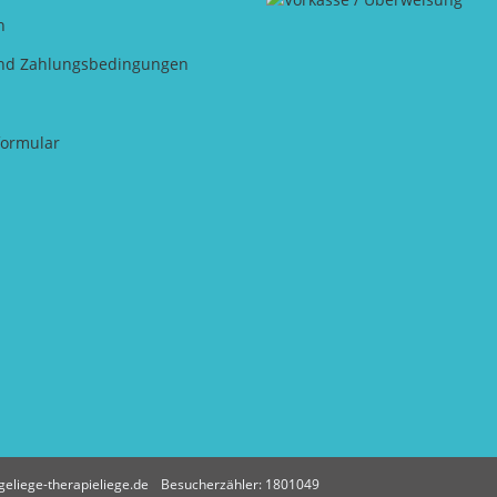
n
nd Zahlungsbedingungen
formular
eliege-therapieliege.de
Besucherzähler: 1801049