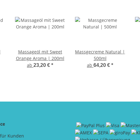
d
Massageöl mit Sweet
Massgecreme Natural |
Orange Aroma | 200ml
500ml
ab
ab
23,20 €
*
64,20 €
*
ice
 für Kunden