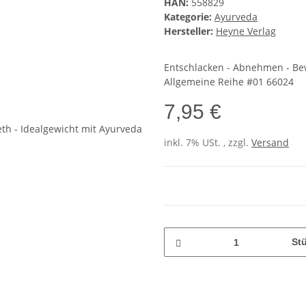
HAN:
558829
Kategorie:
Ayurveda
Hersteller:
Heyne Verlag
Entschlacken - Abnehmen - Bew
Allgemeine Reihe #01 66024
7,95 €
inkl. 7% USt. , zzgl.
Versand
St