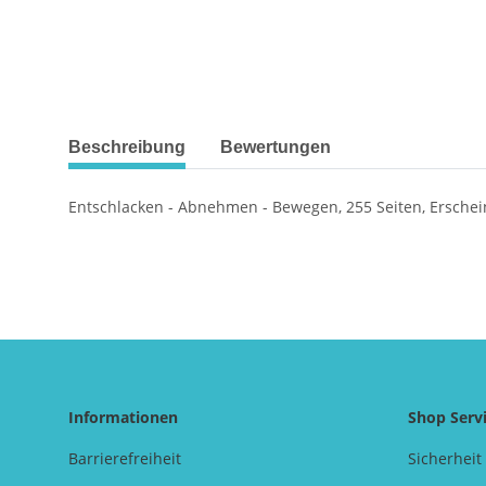
weitere Registerkarten anzeigen
Beschreibung
Bewertungen
Entschlacken - Abnehmen - Bewegen, 255 Seiten, Ersche
Informationen
Shop Serv
Barrierefreiheit
Sicherheit