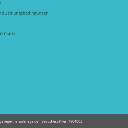
n
nd Zahlungsbedingungen
formular
eliege-therapieliege.de
Besucherzähler: 1804003