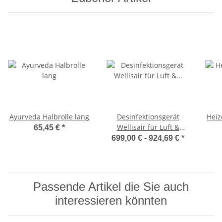
Ayurveda Halbrolle lang
Desinfektionsgerät
Heiz
Wellisair für Luft &
65,45 €
*
Oberflächen inkl.
699,00 € -
924,69 €
*
Kartusche
Passende Artikel die Sie auch
interessieren könnten