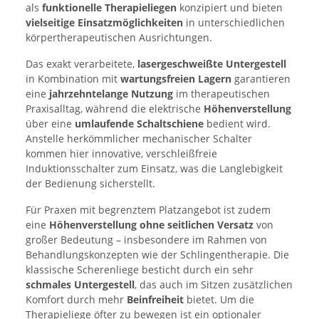
als
funktionelle Therapieliegen
konzipiert und bieten
vielseitige Einsatzmöglichkeiten
in unterschiedlichen
körpertherapeutischen Ausrichtungen.
Das exakt verarbeitete,
lasergeschweißte Untergestell
in Kombination mit
wartungsfreien Lagern
garantieren
eine
jahrzehntelange Nutzung
im therapeutischen
Praxisalltag, während die elektrische
Höhenverstellung
über eine
umlaufende Schaltschiene
bedient wird.
Anstelle herkömmlicher mechanischer Schalter
kommen hier innovative, verschleißfreie
Induktionsschalter zum Einsatz, was die Langlebigkeit
der Bedienung sicherstellt.
Für Praxen mit begrenztem Platzangebot ist zudem
eine
Höhenverstellung ohne seitlichen Versatz
von
großer Bedeutung – insbesondere im Rahmen von
Behandlungskonzepten wie der Schlingentherapie. Die
klassische Scherenliege besticht durch ein sehr
schmales Untergestell
, das auch im Sitzen zusätzlichen
Komfort durch mehr
Beinfreiheit
bietet. Um die
Therapieliege öfter zu bewegen ist ein optionaler