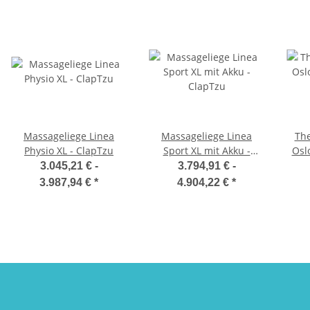
Massageliege Linea
Massageliege Linea
The
Physio XL - ClapTzu
Sport XL mit Akku -
Osl
ClapTzu
3.045,21 € -
3.794,91 € -
3.987,94 €
*
4.904,22 €
*