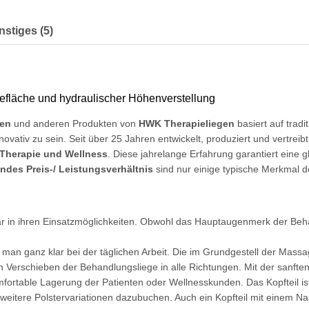
nstiges (5)
gefläche und hydraulischer Höhenverstellung
gen
und anderen Produkten von
HWK Therapieliegen
basiert auf tradi
vativ zu sein. Seit über 25 Jahren entwickelt, produziert und vertrei
 Therapie und Wellness
. Diese jahrelange Erfahrung garantiert eine 
ndes Preis-/ Leistungsverhältnis
sind nur einige typische Merkmal 
klar in ihren Einsatzmöglichkeiten. Obwohl das Hauptaugenmerk der Beh
t man ganz klar bei der täglichen Arbeit. Die im Grundgestell der Mass
 Verschieben der Behandlungsliege in alle Richtungen. Mit der sanften
mfortable Lagerung der Patienten oder Wellnesskunden. Das Kopfteil ist 
weitere Polstervariationen dazubuchen. Auch ein Kopfteil mit einem Nas