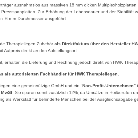
rträger ausnahmslos aus massiven 18 mm dicken Multiplexholzplatten b
Pressspanplatten. Zur Erhöhung der Lebensdauer und der Stabilität wer
in. 6 mm Durchmesser ausgeführt.
nde Therapieliegen Zubehör
als Direktfaktura über den Hersteller H
t Aufpreis direkt an den Aufstellungsort.
uf, erhalten die Lieferung und Rechnung jedoch direkt von HWK Therap
ns als autorisierten Fachhändler für HWK Therapieliegen.
iegen eine gemeinnützige GmbH und ein "
Non-Profit-Unternehmen"
% MwSt
. Sie sparen somit zusätzlich 12%, da Umsätze in Heilberufen u
g als Werkstatt für behinderte Menschen bei der Ausgleichsabgabe gelt