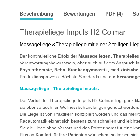
weitere Registerkarten anzeigen
Beschreibung
Bewertungen
PDF (4)
So
Therapieliege Impuls H2 Colmar
Massageliege &Therapieliege mit einer 2-teiligen Lie
Der kontinuierliche Erfolg der
Massageliegen, Therapielie
Verantwortungsbewusstsein, aber auch auf dem Anspruch inno
Physiotherapie, Reha, Krankengymnastik, medizinische
Produktionsprozess. Höchste Standards und
ein hervorrage
Massageliege - Therapieliege Impuls:
Der Vorteil der Therapieliege Impuls H2 Colmar liegt ganz 
sie ebenso auch für Wellnessbehandlungen genutzt werden.
Die Liege ist von Praktikern konzipiert worden und das merk
Radautomatik eignet sich bestens zum schnellen und leichten
Sie die Liege ohne Versatz und das Polster sorgt für eine ko
Plus an Komfort für Ihre Parienten wünschen, so lassen sich 