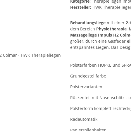
Kategorie:
Therapieliegen Imp
Hersteller:
HWK Therapieliege
Behandlungsliege
mit einer
2-
dem Bereich
Physiotherapie
,
Massageliege Impuls H2 Col
großer, durch eine Gasfeder
e
entspanntes Liegen. Das Design
Polsterfarben HÖPKE und SPR
Grundgestellfarbe
Polstervarianten
Rückenteil mit Nasenschlitz - 
Polsterform komplett rechteck
Radautomatik
Papierrollenhalter