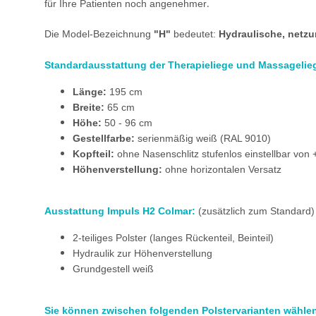
.
für Ihre Patienten noch angenehmer
Die Model-Bezeichnung
"H"
bedeutet:
Hydraulische, netz
Standardausstattung der Therapieliege und Massagelie
Länge:
195 cm
Breite:
65 cm
Höhe:
50 - 96 cm
Gestellfarbe:
serienmäßig weiß (RAL 9010)
Kopfteil:
ohne Nasenschlitz stufenlos einstellbar von 
Höhenverstellung:
ohne horizontalen Versatz
Ausstattung Impuls H2 Colmar:
(zusätzlich zum Standard)
2-teiliges Polster (langes Rückenteil, Beinteil)
Hydraulik zur Höhenverstellung
Grundgestell weiß
Sie können zwischen folgenden Polstervarianten wähle