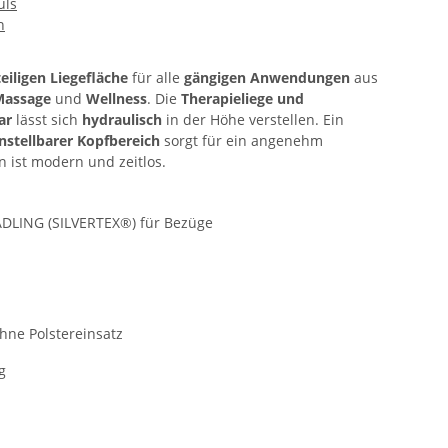
uls
n
teiligen Liegefläche
für alle
gängigen Anwendungen
aus
Massage
und
Wellness
. Die
Therapieliege und
mar
lässt sich
hydraulisch
in der Höhe verstellen. Ein
instellbarer Kopfbereich
sorgt für ein angenehm
 ist modern und zeitlos.
ADLING (SILVERTEX®) für Bezüge
ohne Polstereinsatz
ig