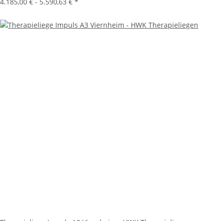
4.185,00 € -
5.590,63 €
*