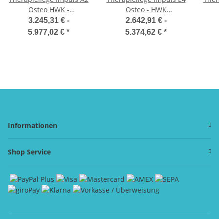
Osteo HWK -
Osteo - HWK
Therapieliegen
Therapieliegen
3.245,31 € -
2.642,91 € -
5.977,02 €
*
5.374,62 €
*
Informationen
Shop Service