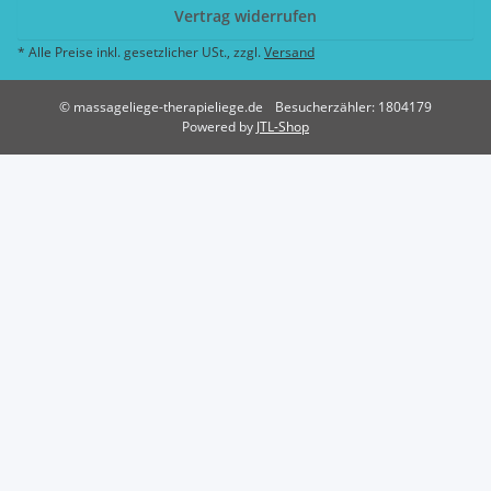
Vertrag widerrufen
* Alle Preise inkl. gesetzlicher USt., zzgl.
Versand
© massageliege-therapieliege.de
Besucherzähler: 1804179
Powered by
JTL-Shop