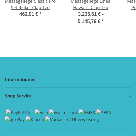
Massageliege Classic Pro
Massageliege Linea
Mas
Set Reiki - Clap Tzu
Hawaii - Clap Tzu
Pr
462,91 €
*
3.235,61 € -
5.145,79 €
*
Informationen
Shop Service