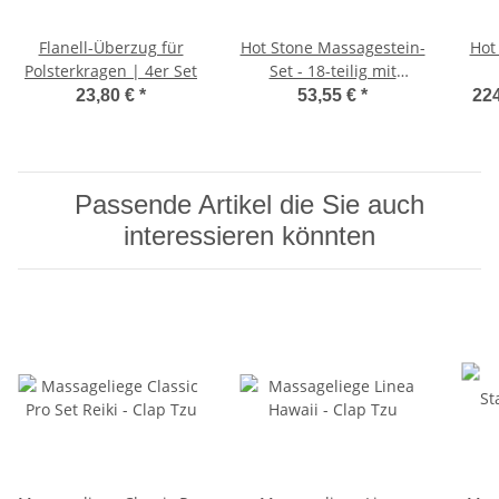
Flanell-Überzug für
Hot Stone Massagestein-
Hot
Polsterkragen | 4er Set
Set - 18-teilig mit
Bambusbox
23,80 €
*
53,55 €
*
224
Passende Artikel die Sie auch
interessieren könnten