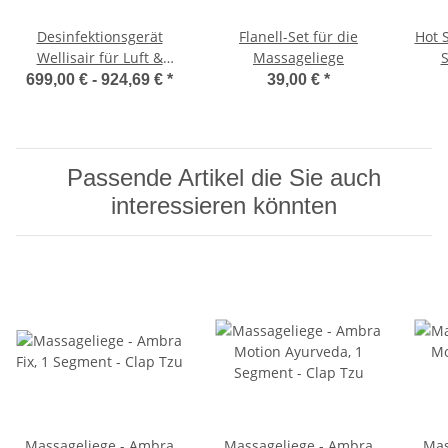
Desinfektionsgerät
Flanell-Set für die
Hot 
Wellisair für Luft &
Massageliege
S
Oberflächen inkl.
699,00 € -
924,69 €
*
39,00 €
*
Kartusche
Passende Artikel die Sie auch
interessieren könnten
Massageliege - Ambra
Massageliege - Ambra
Mas