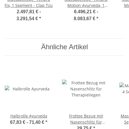
Fix, 1 Segment - Clap Tzu
Motion Ayurveda, 1
Mo
Segment - Clap Tzu
2.497,81 € -
6.496,21 € -
3.291,54 €
*
8.083,67 €
*
Ähnliche Artikel
Halbrolle Ayurveda
Frottee Bezug mit
Mass
Nasenschlitz für
Se
67,83 € -
71,40 €
*
Therapieliegen
29,75 €
*