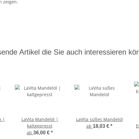
 zeigen.
ende Artikel die Sie auch interessieren kö
A |
LaVita Mandelöl |
LaVita süßes Mandelöl
kaltgepresst
E
ab
18,03 €
*
ab
36,00 €
*