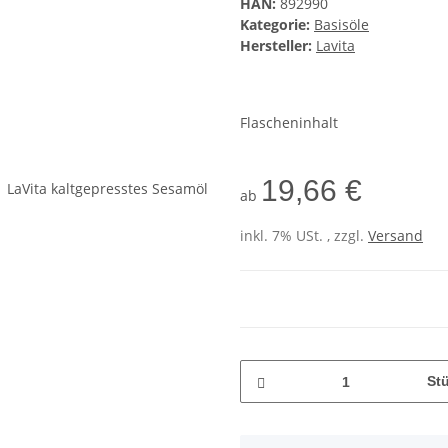
HAN:
892990
Kategorie:
Basisöle
Hersteller:
Lavita
Flascheninhalt
19,66 €
ab
inkl. 7% USt. , zzgl.
Versand
St