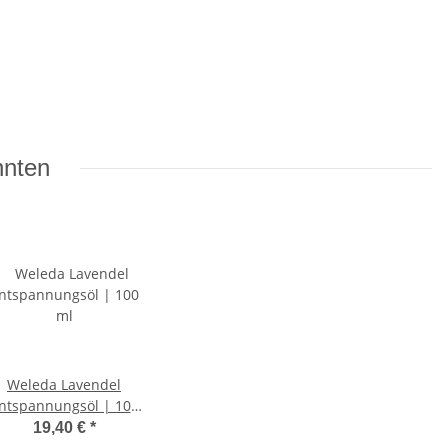
nnten
Weleda Lavendel
ntspannungsöl | 100
ml
19,40 €
*