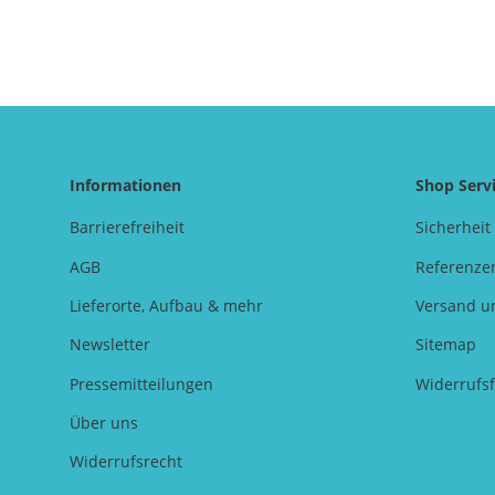
Informationen
Shop Serv
Barrierefreiheit
Sicherheit
AGB
Referenze
Lieferorte, Aufbau & mehr
Versand u
Newsletter
Sitemap
Pressemitteilungen
Widerrufs
Über uns
Widerrufsrecht