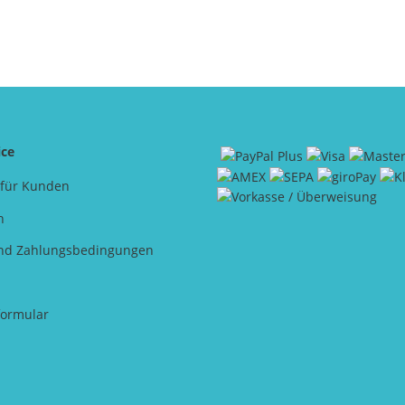
ice
 für Kunden
n
nd Zahlungsbedingungen
formular