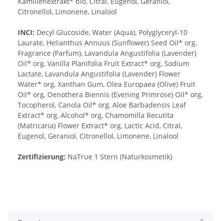
Kamillenextrakt* bio, Citral, Eugenol, Geraniol,
Citronellol, Limonene, Linalool
INCI:
Decyl Glucoside, Water (Aqua), Polyglyceryl-10
Laurate, Helianthus Annuus (Sunflower) Seed Oil* org,
Fragrance (Parfum), Lavandula Angustifolia (Lavender)
Oil* org, Vanilla Planifolia Fruit Extract* org, Sodium
Lactate, Lavandula Angustifolia (Lavender) Flower
Water* org, Xanthan Gum, Olea Europaea (Olive) Fruit
Oil* org, Oenothera Biennis (Evening Primrose) Oil* org,
Tocopherol, Canola Oil* org, Aloe Barbadensis Leaf
Extract* org, Alcohol* org, Chamomilla Recutita
(Matricaria) Flower Extract* org, Lactic Acid, Citral,
Eugenol, Geraniol, Citronellol, Limonene, Linalool
Zertifizierung:
NaTrue 1 Stern (Naturkosmetik)