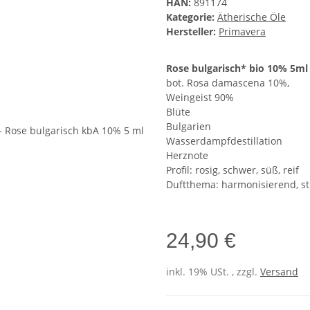
HAN:
891174
Kategorie:
Ätherische Öle
Hersteller:
Primavera
Rose bulgarisch* bio 10% 5ml
bot. Rosa damascena 10%,
Weingeist 90%
Blüte
Bulgarien
Wasserdampfdestillation
Herznote
Profil: rosig, schwer, süß, reif
Duftthema: harmonisierend, s
24,90 €
inkl. 19% USt. , zzgl.
Versand