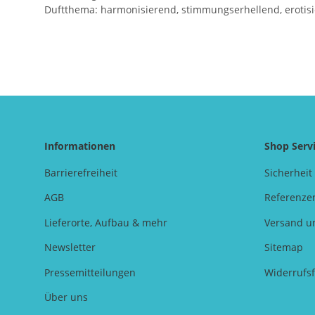
Duftthema: harmonisierend, stimmungserhellend, erotis
Informationen
Shop Serv
Barrierefreiheit
Sicherheit
AGB
Referenze
Lieferorte, Aufbau & mehr
Versand u
Newsletter
Sitemap
Pressemitteilungen
Widerrufs
Über uns