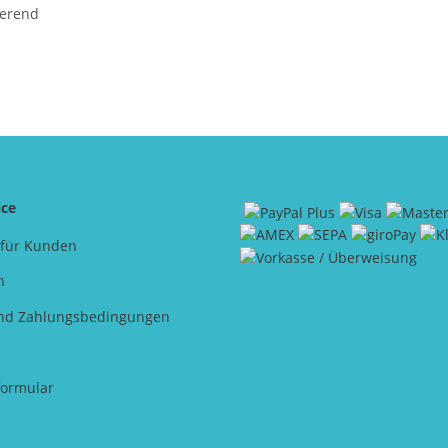
ierend
ice
 für Kunden
n
nd Zahlungsbedingungen
formular