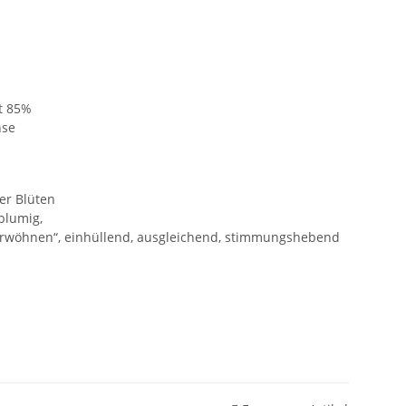
t 85%
hse
er Blüten
-blumig,
erwöhnen“, einhüllend, ausgleichend, stimmungshebend