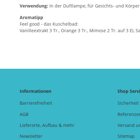
Verwendung:
In der Duftlampe, für Gesichts- und Körper
Aromatipp
Feel good - das Kuschelbad:
Vanilleextrakt 3 Tr., Orange 3 Tr., Mimose 2 Tr. auf 3 EL 
Informationen
Shop Serv
Barrierefreiheit
Sicherheit
AGB
Referenze
Lieferorte, Aufbau & mehr
Versand u
Newsletter
Sitemap