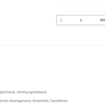
St
usgleichend, stimmungshebend
roli, Rosengeranie, Rosenholz, Sandelholz