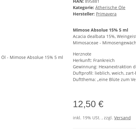
HAN:
895881
Kategorie:
Ätherische Öle
Hersteller:
Primavera
Mimose Absolue 15% 5 ml
Acacia dealbata 15%, Weingeis
Mimosaceae - Mimosengewäc
Herznote
Herkunft: Frankreich
Gewinnung: Hexanextraktion d
Duftprofil: lieblich, weich, zart
Duftthema: „eine Blüte zum V
12,50 €
inkl. 19% USt. , zzgl.
Versand