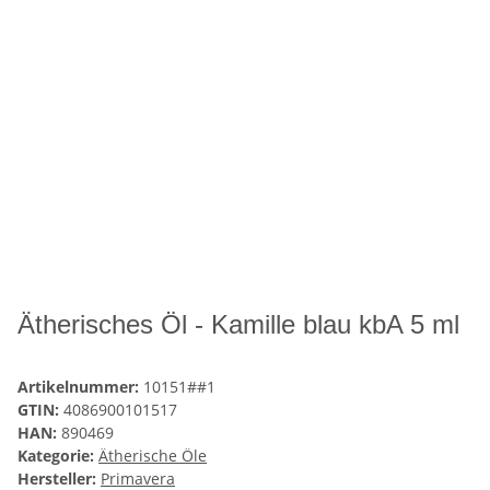
Ätherisches Öl - Kamille blau kbA 5 ml
Artikelnummer:
10151##1
GTIN:
4086900101517
HAN:
890469
Kategorie:
Ätherische Öle
Hersteller:
Primavera